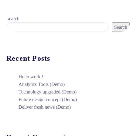
0
0
consectetur adipisicing elit, sed do
eiusmod tempor incididunt ut labore et
dolore magna aliqua. Ut enim ad
Search
minim veniam, quis nostrud
Search
exercitation ullamco laboris nisi ut
aliquip ex ea commodo consequat.
aute irure dolor in reprehenderit in
voluptatm.
Recent Posts
Hello world!
Analytics Tools (Demo)
Technology upgraded (Demo)
Future design concept (Demo)
Deliver fresh news (Demo)